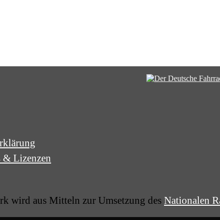
rklärung
s & Lizenzen
k wird aus Mitteln zur Umsetzung des
Nationalen R