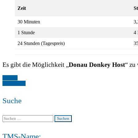
Zeit
S
30 Minuten
3,
1 Stunde
4
24 Stunden (Tagespreis)
3
Es gibt die Möglichkeit „
Donau Donkey Host
“ zu
Weimar
TECKELA
Suche
Suchen
nach:
TMS-Name: