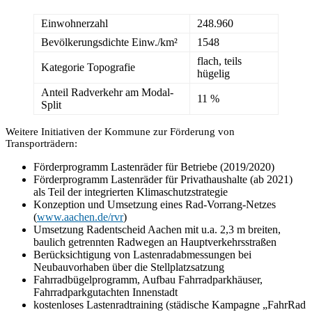
Einwohnerzahl
248.960
Bevölkerungsdichte Einw./km²
1548
flach, teils
Kategorie Topografie
hügelig
Anteil Radverkehr am Modal-
11 %
Split
Weitere Initiativen der Kommune zur Förderung von
Transporträdern:
Förderprogramm Lastenräder für Betriebe (2019/2020)
Förderprogramm Lastenräder für Privathaushalte (ab 2021)
als Teil der integrierten Klimaschutzstrategie
Konzeption und Umsetzung eines Rad-Vorrang-Netzes
(
www.aachen.de/rvr
)
Umsetzung Radentscheid Aachen mit u.a. 2,3 m breiten,
baulich getrennten Radwegen an Hauptverkehrsstraßen
Berücksichtigung von Lastenradabmessungen bei
Neubauvorhaben über die Stellplatzsatzung
Fahrradbügelprogramm, Aufbau Fahrradparkhäuser,
Fahrradparkgutachten Innenstadt
kostenloses Lastenradtraining (städische Kampagne „FahrRad